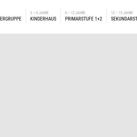
3 – 6 JAHRE
6 – 12 JAHRE
12 – 15 JAHRE
DERGRUPPE
KINDERHAUS
PRIMARSTUFE 1+2
SEKUNDARST